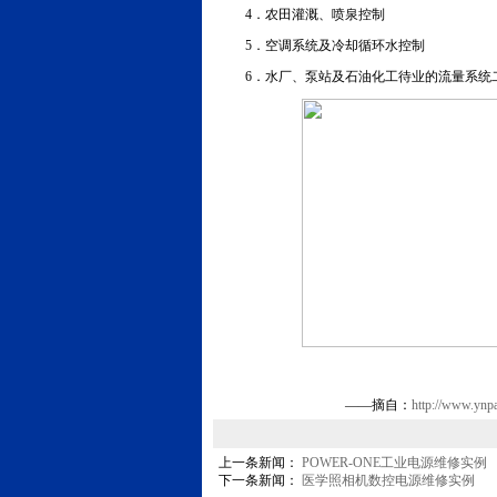
4．农田灌溉、喷泉控制
5．空调系统及冷却循环水控制
6．水厂、泵站及石油化工待业的流量系统
——摘自：
http://www.ynp
上一条新闻：
POWER-ONE工业电源维修实例
下一条新闻：
医学照相机数控电源维修实例