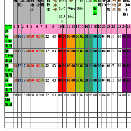
始
（重
始
的
地
能
协
程
识别
参
个数
长度
误
误
务
量
问
据
位数
复）
地
址
码
议
操
码
ID
个
结
类
（bit
16位
考码
16位
标
址
ID
作
数
果
型
个
志
数）
默认
16位
0
字节
0
1
2
4
5
6
7
8
9
10
11
12
13
14
15
16
17
18
19
20
21
22
23
24
25
序
读
68
16
16
68
00
02
08
32
03
00
00
00
00
00
02
00
05
00
00
04
01
ff
04
00
08
VB0
返回
读
68
17
17
68
00
02
08
32
03
00
00
00
00
00
02
00
06
00
00
04
01
ff
04
00
10
VW0
返回
读
68
17
17
68
00
02
08
32
03
00
00
00
00
00
02
00
06
00
00
04
01
ff
04
00
10
VW1
返回
读
68
19
19
68
00
02
08
32
03
00
00
00
00
00
02
00
08
00
00
04
01
ff
04
00
20
VD0
返回
读
68
16
16
68
00
02
08
32
03
00
00
00
00
00
02
00
05
00
00
04
01
ff
04
00
08
M
0
返回