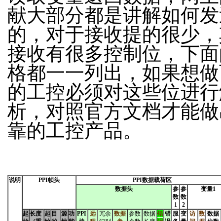
献大部分都是讲解如何发
的，对于接收提的很少，
接收有很多控制位，下面
格都一一列出，如果想做
的工控必须对这些位进行
析，对照官方文档才能做
靠的工控产品。
说明
PPI帧头
PPI数据载荷区
数据头
参
参
变量1
数
数
1
2
起
长度
起
目
源
功
PPI
远
冗余
数据
参数
数据
错
错
服
变
访
数
数据